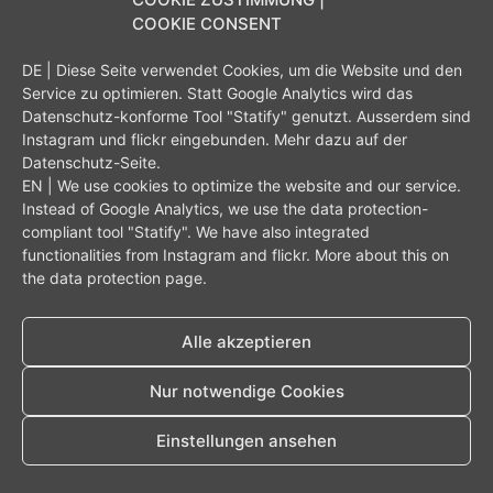
COOKIE CONSENT
DE | Diese Seite verwendet Cookies, um die Website und den
Digital Image Artist – Fotografie
Service zu optimieren. Statt Google Analytics wird das
Start
Portfolio
Datenschutz
Impressum
Datenschutz-konforme Tool "Statify" genutzt. Ausserdem sind
Instagram und flickr eingebunden. Mehr dazu auf der
Kontakt und Impressum
Datenschutz-Seite
.
Alle Rechte vorbehalten
EN | We use cookies to optimize the website and our service.
Instead of Google Analytics, we use the data protection-
compliant tool "Statify".
We have also integrated
functionalities from Instagram and flickr.
More about this on
the
data protection page
.
Alle akzeptieren
Nur notwendige Cookies
Einstellungen ansehen