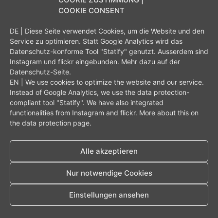
COOKIE CONSENT
DE | Diese Seite verwendet Cookies, um die Website und den
Digital Image Artist – Fotografie
Service zu optimieren. Statt Google Analytics wird das
Start
Portfolio
Datenschutz
Impressum
Datenschutz-konforme Tool "Statify" genutzt. Ausserdem sind
Instagram und flickr eingebunden. Mehr dazu auf der
Kontakt und Impressum
Datenschutz-Seite
.
Alle Rechte vorbehalten
EN | We use cookies to optimize the website and our service.
Instead of Google Analytics, we use the data protection-
compliant tool "Statify".
We have also integrated
functionalities from Instagram and flickr.
More about this on
the
data protection page
.
Alle akzeptieren
Nur notwendige Cookies
Einstellungen ansehen