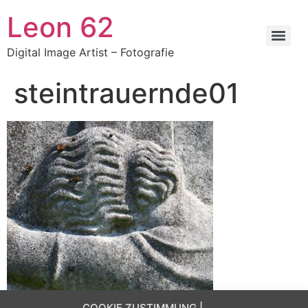
Zum
Leon 62
Inhalt
springen
Digital Image Artist – Fotografie
steintrauernde01
COOKIE ZUSTIMMUNG |